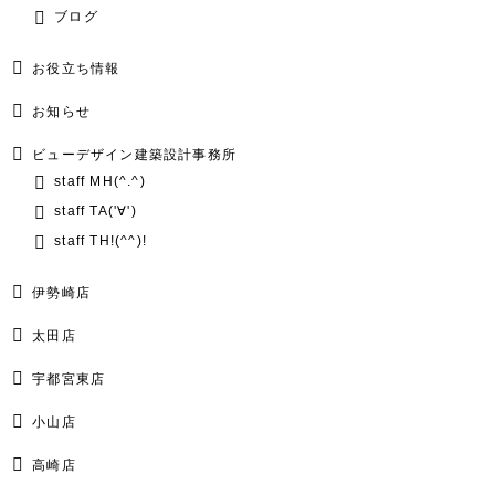
ブログ
お役立ち情報
お知らせ
ビューデザイン建築設計事務所
staff MH(^.^)
staff TA('∀')
staff TH!(^^)!
伊勢崎店
太田店
宇都宮東店
小山店
高崎店