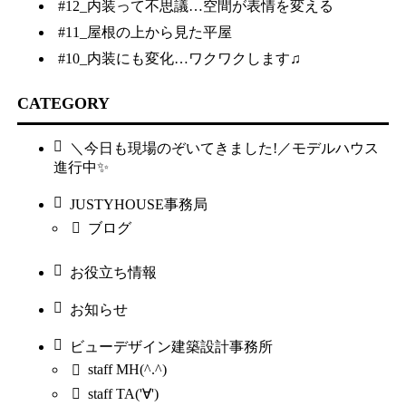
#12_内装って不思議…空間が表情を変える
#11_屋根の上から見た平屋
#10_内装にも変化…ワクワクします♫
CATEGORY
＼今日も現場のぞいてきました!／モデルハウス
進行中✨
JUSTYHOUSE事務局
ブログ
お役立ち情報
お知らせ
ビューデザイン建築設計事務所
staff MH(^.^)
staff TA('∀')