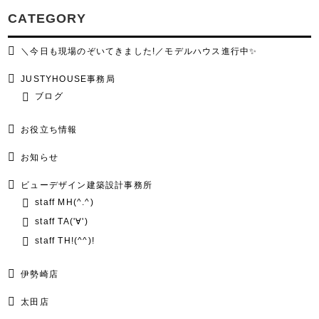
CATEGORY
＼今日も現場のぞいてきました!／モデルハウス進行中✨
JUSTYHOUSE事務局
ブログ
お役立ち情報
お知らせ
ビューデザイン建築設計事務所
staff MH(^.^)
staff TA('∀')
staff TH!(^^)!
伊勢崎店
太田店