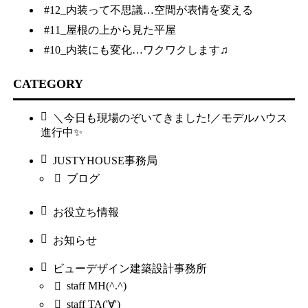
#12_内装って不思議…空間が表情を変える
#11_屋根の上から見た平屋
#10_内装にも変化…ワクワクします♫
CATEGORY
＼今日も現場のぞいてきました!／モデルハウス
進行中✨
JUSTYHOUSE事務局
ブログ
お役立ち情報
お知らせ
ビューデザイン建築設計事務所
staff MH(^.^)
staff TA('∀')