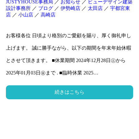
JUSTYHOUSE事務局
／
お知らせ
／
ビューデザイン建築
設計事務所
／
ブログ
／
伊勢崎店
／
太田店
／
宇都宮東
店
／
小山店
／
高崎店
お客様各位 日頃より格別のご愛顧を賜り、厚く御礼申し
上げます。 誠に勝手ながら、以下の期間を年末年始休暇
とさせて頂きます。 ■休業期間 2024年12月28日㊏から
2025年01月03日㊎まで . ■臨時休業 2025…
続きはこちら