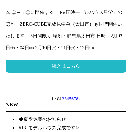
2/3㊏～18㊐に開催する「3棟同時モデルハウス見学」の
ほか、ZERO-CUBE完成見学会（太田市）も同時開催い
たします。 5日間限り 場所：群馬県太田市 日時：2月03
日㈯・04日㈰ 2月10日㈯・11日㉀・12日㈪ …
続きはこちら
1 / 8
1
2
3
4
5
6
7
8
»
NEW
◆夏季休業のお知らせ
#13_モデルハウス完成です✨