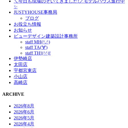
＼今日も現場のぞいてきました!／モデルハウス進行中
✨
JUSTYHOUSE事務局
ブログ
お役立ち情報
お知らせ
ビューデザイン建築設計事務所
staff MH(^.^)
staff TA('∀')
staff TH!(^^)!
伊勢崎店
太田店
宇都宮東店
小山店
高崎店
ARCHIVE
2026年8月
2026年6月
2026年5月
2026年4月