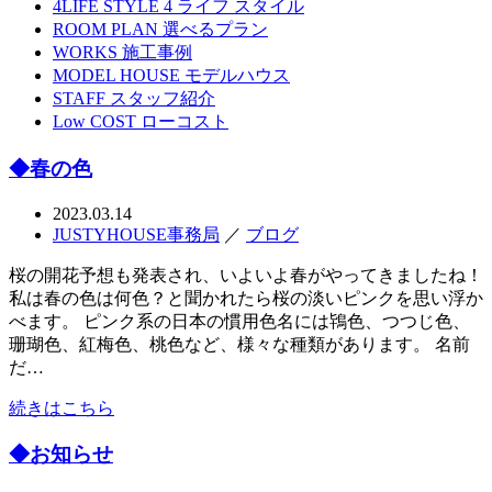
4LIFE STYLE
4 ライフ スタイル
ROOM PLAN
選べるプラン
WORKS
施工事例
MODEL HOUSE
モデルハウス
STAFF
スタッフ紹介
Low COST
ローコスト
◆春の色
2023.03.14
JUSTYHOUSE事務局
／
ブログ
桜の開花予想も発表され、いよいよ春がやってきましたね！
私は春の色は何色？と聞かれたら桜の淡いピンクを思い浮か
べます。 ピンク系の日本の慣用色名には鴇色、つつじ色、
珊瑚色、紅梅色、桃色など、様々な種類があります。 名前
だ…
続きはこちら
◆お知らせ