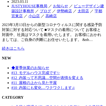
2023.03.11
JUSTYHOUSE事務局
／
お知らせ
／
ビューデザイン建
築設計事務所
／
ブログ
／
伊勢崎店
／
太田店
／
宇都
宮東店
／
小山店
／
高崎店
2023年3月13日からの新型コロナウィルスに関する感染予防
対策に対する対応ついて ■マスクの着用について お客様と
対面中、社員はマスクを着用いたします。 お客様におかれ
ましては、ご自身の判断にお任せいたします。 &nb…
続きはこちら
NEW
◆夏季休業のお知らせ
#13_モデルハウス完成です✨
#12_内装って不思議…空間が表情を変える
#11_屋根の上から見た平屋
#10_内装にも変化…ワクワクします♫
CATEGORY