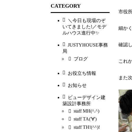
CATEGORY
市役
＼今日も現場のぞ
いてきました!／モデ
細か
ルハウス進行中✨
確認
JUSTYHOUSE事務
局
ブログ
これ
お役立ち情報
また
お知らせ
ビューデザイン建
築設計事務所
staff MH(^.^)
staff TA('∀')
staff TH!(^^)!