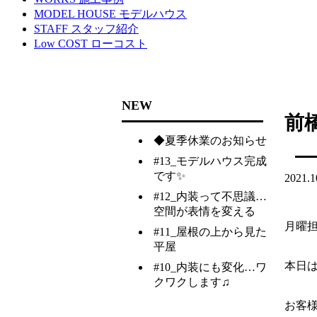
MODEL HOUSE
モデルハウス
STAFF
スタッフ紹介
Low COST
ローコスト
NEW
前
◆夏季休業のお知らせ
#13_モデルハウス完成
です✨
2021.1
#12_内装って不思議…
空間が表情を変える
月曜
#11_屋根の上から見た
平屋
本日
#10_内装にも変化…ワ
クワクします♫
お客