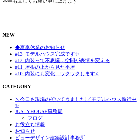
本年も宜しくお願い申し上げます
NEW
◆夏季休業のお知らせ
#13_モデルハウス完成です✨
#12_内装って不思議…空間が表情を変える
#11_屋根の上から見た平屋
#10_内装にも変化…ワクワクします♫
CATEGORY
＼今日も現場のぞいてきました!／モデルハウス進行中
✨
JUSTYHOUSE事務局
ブログ
お役立ち情報
お知らせ
ビューデザイン建築設計事務所