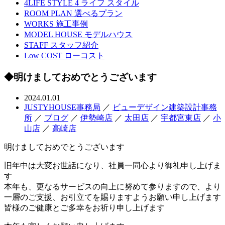
4LIFE STYLE
4 ライフ スタイル
ROOM PLAN
選べるプラン
WORKS
施工事例
MODEL HOUSE
モデルハウス
STAFF
スタッフ紹介
Low COST
ローコスト
◆明けましておめでとうございます
2024.01.01
JUSTYHOUSE事務局
／
ビューデザイン建築設計事務
所
／
ブログ
／
伊勢崎店
／
太田店
／
宇都宮東店
／
小
山店
／
高崎店
明けましておめでとうございます
旧年中は大変お世話になり、社員一同心より御礼申し上げま
す
本年も、更なるサービスの向上に努めて参りますので、より
一層のご支援、お引立てを賜りますようお願い申し上げます
皆様のご健康とご多幸をお祈り申し上げます