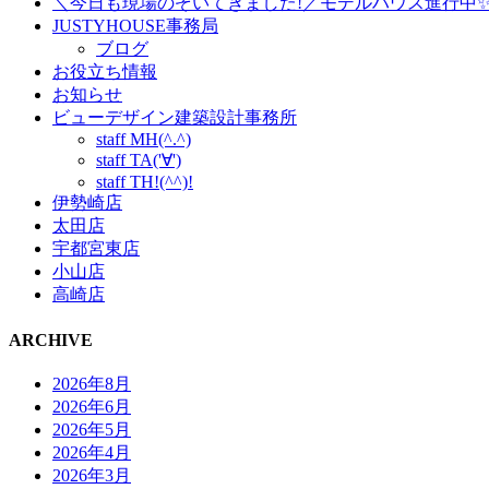
＼今日も現場のぞいてきました!／モデルハウス進行中
JUSTYHOUSE事務局
ブログ
お役立ち情報
お知らせ
ビューデザイン建築設計事務所
staff MH(^.^)
staff TA('∀')
staff TH!(^^)!
伊勢崎店
太田店
宇都宮東店
小山店
高崎店
ARCHIVE
2026年8月
2026年6月
2026年5月
2026年4月
2026年3月