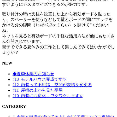
すいようにカスタマイズできるのが魅力です。
取り付けの時は支柱を設置した上から有効ボードを貼った
り、スペーサーを使うなどして壁とボードの間に‟フックを
かける分の隙間（1㎝から2㎝くらい）を開けて”ください
ね。
ネットを見ると有効ボードの手軽な活用方法が他にもたくさ
ん公開されています。
親子でできる夏休みの工作として楽しんでみてはいかがでし
ょうか？
NEW
◆夏季休業のお知らせ
#13_モデルハウス完成です✨
#12_内装って不思議…空間が表情を変える
#11_屋根の上から見た平屋
#10_内装にも変化…ワクワクします♫
CATEGORY
＼今日も現場のぞいてきました!／モデルハウス進行中