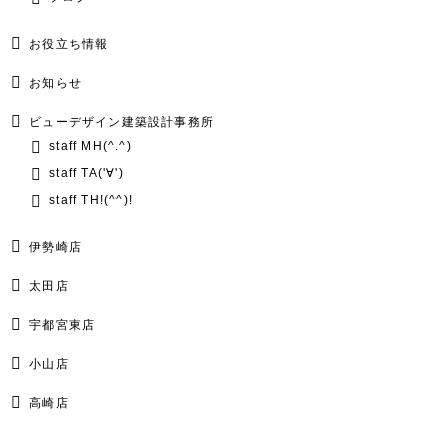
お役立ち情報
お知らせ
ビューデザイン建築設計事務所
staff MH(^.^)
staff TA('∀')
staff TH!(^^)!
伊勢崎店
太田店
宇都宮東店
小山店
高崎店