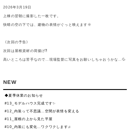
2026年3月19日
上棟の翌朝に撮影した一枚です。
快晴の空の下では、建物の表情がぐっと映えます🌞
《次回の予告》
次回は屋根資材の荷揚げ⁈
高いところは苦手なので…現場監督に写真をお願いしちゃおうかな…💦
NEW
◆夏季休業のお知らせ
#13_モデルハウス完成です✨
#12_内装って不思議…空間が表情を変える
#11_屋根の上から見た平屋
#10_内装にも変化…ワクワクします♫