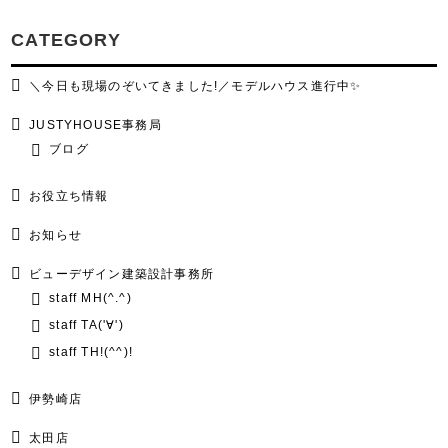
CATEGORY
＼今日も現場のぞいてきました!／モデルハウス進行中✨
JUSTYHOUSE事務局
ブログ
お役立ち情報
お知らせ
ビューデザイン建築設計事務所
staff MH(^.^)
staff TA('∀')
staff TH!(^^)!
伊勢崎店
太田店