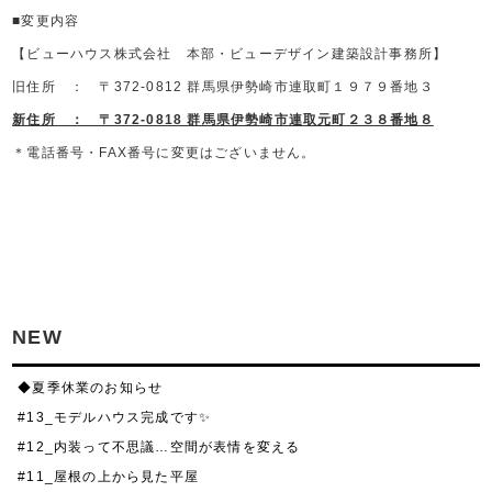
■変更内容
【ビューハウス株式会社 本部・ビューデザイン建築設計事務所】
旧住所 ： 〒372-0812
群馬県伊勢崎市連取町１９７９番地３
新住所 ： 〒372-0818 群馬県伊勢崎市連取元町２３８番地８
＊電話番号・FAX番号に変更はございません。
NEW
◆夏季休業のお知らせ
#13_モデルハウス完成です✨
#12_内装って不思議…空間が表情を変える
#11_屋根の上から見た平屋