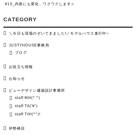
#10_内装にも変化…ワクワクします♫
CATEGORY
＼今日も現場のぞいてきました!／モデルハウス進行中✨
JUSTYHOUSE事務局
ブログ
お役立ち情報
お知らせ
ビューデザイン建築設計事務所
staff MH(^.^)
staff TA('∀')
staff TH!(^^)!
伊勢崎店