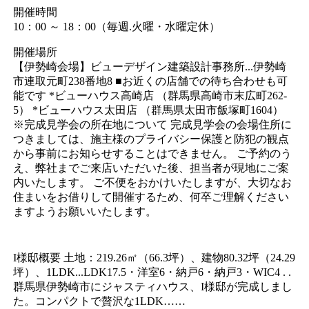
開催時間
10：00 ～ 18：00（毎週.火曜・水曜定休）
開催場所
【伊勢崎会場】ビューデザイン建築設計事務所...伊勢崎
市連取元町238番地8 ■お近くの店舗での待ち合わせも可
能です *ビューハウス高崎店 （群馬県高崎市末広町262-
5） *ビューハウス太田店 （群馬県太田市飯塚町1604）
※完成見学会の所在地について 完成見学会の会場住所に
つきましては、施主様のプライバシー保護と防犯の観点
から事前にお知らせすることはできません。 ご予約のう
え、弊社までご来店いただいた後、担当者が現地にご案
内いたします。 ご不便をおかけいたしますが、大切なお
住まいをお借りして開催するため、何卒ご理解ください
ますようお願いいたします。
I様邸概要 土地：219.26㎡（66.3坪）、建物80.32坪（24.29
坪）、1LDK...LDK17.5・洋室6・納戸6・納戸3・WIC4 . .
群馬県伊勢崎市にジャスティハウス、I様邸が完成しまし
た。コンパクトで贅沢な1LDK……