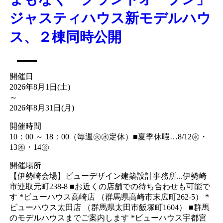
ジャスティハウス新モデルハウ
ス、２棟同時公開
開催日
2026年8月1日(土)
～
2026年8月31日(月)
開催時間
10：00 ～ 18：00（毎週㊋㊌定休）■夏季休暇…8/12㊌・
13㊍・14㊎
開催場所
【伊勢崎会場】ビューデザイン建築設計事務所...伊勢崎
市連取元町238-8 ■お近くの店舗での待ち合わせも可能で
す *ビューハウス高崎店 （群馬県高崎市末広町262-5） *
ビューハウス太田店 （群馬県太田市飯塚町1604） ■群馬
のモデルハウスまでご案内します *ビューハウス宇都宮