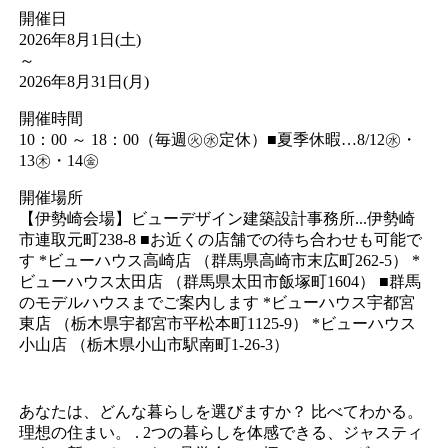
開催日
2026年8月1日(土)
～
2026年8月31日(月)
開催時間
10：00 ～ 18：00（毎週㊋㊌定休）■夏季休暇…8/12㊌・
13㊍・14㊎
開催場所
【伊勢崎会場】ビューデザイン建築設計事務所...伊勢崎
市連取元町238-8 ■お近くの店舗での待ち合わせも可能で
す *ビューハウス高崎店 （群馬県高崎市末広町262-5） *
ビューハウス太田店 （群馬県太田市飯塚町1604） ■群馬
のモデルハウスまでご案内します *ビューハウス宇都宮
東店 （栃木県宇都宮市平松本町1125-9） *ビューハウス
小山店 （栃木県小山市駅南町1-26-3）
あなたは、どんな暮らしを選びますか？ 比べてわかる。
理想の住まい。 . 2つの暮らしを体感できる、ジャスティ