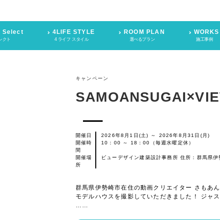
 Select
4LIFE STYLE
ROOM PLAN
WORKS
レクト
4 ライフ スタイル
選べるプラン
施工事例
キャンペーン
SAMOANSUGAI×VI
開催日
2026年8月1日(土)
～
2026年8月31日(月)
開催時
10：00 ～ 18：00（毎週水曜定休）
間
開催場
ビューデザイン建築設計事務所 住所：群馬県伊勢
所
群馬県伊勢崎市在住の動画クリエイター さもあんすがい
モデルハウスを撮影していただきました！ ジャス
……