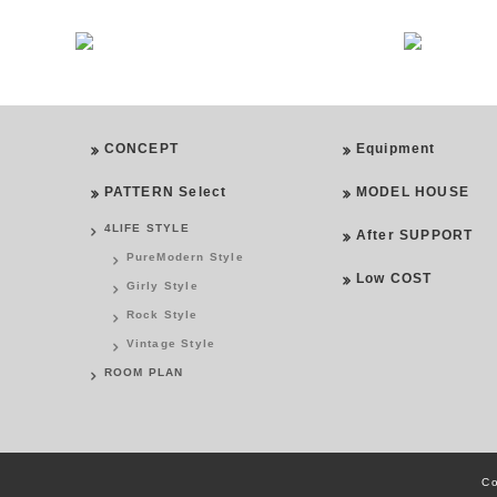
CONCEPT
Equipment
PATTERN Select
MODEL HOUSE
4LIFE STYLE
After SUPPORT
PureModern Style
Low COST
Girly Style
Rock Style
Vintage Style
ROOM PLAN
Co