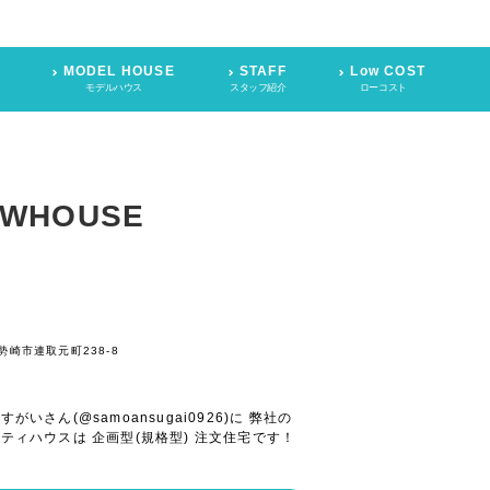
MODEL HOUSE
STAFF
Low COST
モデルハウス
スタッフ紹介
ローコスト
EWHOUSE
崎市連取元町238-8
さん(@samoansugai0926)に 弊社の
ティハウスは 企画型(規格型) 注文住宅です！