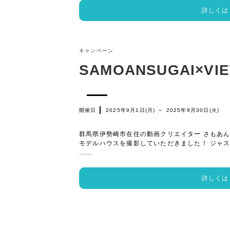
詳しくは
キャンペーン
SAMOANSUGAI×VI
開催日
2025年9月1日(月)
～
2025年9月30日(火)
群馬県伊勢崎市在住の動画クリエイター さもあんすがい
モデルハウスを撮影していただきました！ ジャス
……
詳しくは