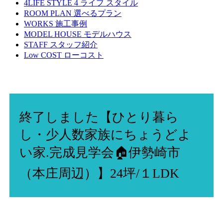
4LIFE STYLE
4 ライフ スタイル
ROOM PLAN
選べるプラン
WORKS
施工事例
MODEL HOUSE
モデルハウス
STAFF
スタッフ紹介
Low COST
ローコスト
終了しました【ひとり暮ら
し・少人数家族にちょうどよ
い家.完成見学会🏠伊勢崎市
（本庄周辺）】24坪/１LDK