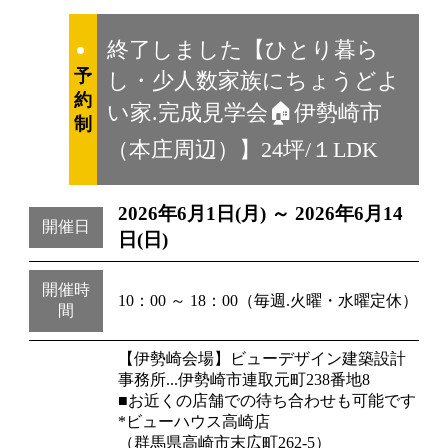
終了しました【ひとり暮ら
予
し・少人数家族にちょうどよ
約
い家.完成見学会🏠伊勢崎市
制
（本庄周辺）】24坪/１LDK
2026年6月1日(月) ～ 2026年6月14
開催日
日(日)
開催時
10：00 ～ 18：00（毎週.火曜・水曜定休）
間
【伊勢崎会場】ビューデザイン建築設計
事務所...伊勢崎市連取元町238番地8
■お近くの店舗での待ち合わせも可能です
*ビューハウス高崎店
（群馬県高崎市末広町262-5）