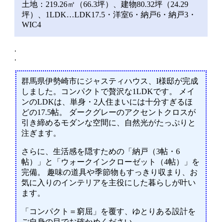
土地：219.26㎡（66.3坪）、建物80.32坪（24.29
坪）、1LDK…LDK17.5・洋室6・納戸6・納戸3・
WIC4
.
.
群馬県伊勢崎市にジャスティハウス、I様邸が完成
しました。コンパクトで贅沢な1LDKです。 メイ
ンのLDKは、単身・2人住まいには十分すぎるほ
どの17.5帖。 ダークグレーのアクセントクロスが
引き締めるモダンな空間に、自然光がたっぷりと
注ぎます。
さらに、生活感を隠すための「納戸（3帖・6
帖）」と「ウォークインクローゼット（4帖）」を
完備。 趣味の道具や季節物もすっきり収まり、お
気に入りのインテリアを主役にした暮らしが叶い
ます。
「コンパクト＝窮屈」を覆す、ゆとりある設計を
ご自身の目でお確かめください。