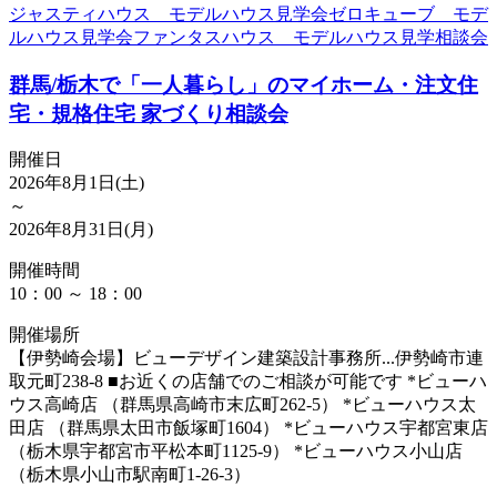
ジャスティハウス モデルハウス見学会
ゼロキューブ モデ
ルハウス見学会
ファンタスハウス モデルハウス見学
相談会
群馬/栃木で「一人暮らし」のマイホーム・注文住
宅・規格住宅 家づくり相談会
開催日
2026年8月1日(土)
～
2026年8月31日(月)
開催時間
10：00 ～ 18：00
開催場所
【伊勢崎会場】ビューデザイン建築設計事務所...伊勢崎市連
取元町238-8 ■お近くの店舗でのご相談が可能です *ビューハ
ウス高崎店 （群馬県高崎市末広町262-5） *ビューハウス太
田店 （群馬県太田市飯塚町1604） *ビューハウス宇都宮東店
（栃木県宇都宮市平松本町1125-9） *ビューハウス小山店
（栃木県小山市駅南町1-26-3）