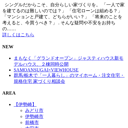
シングルだからこそ、自分らしい家づくりを。 「一人で家
を建てるのは難しいのでは？」 「住宅ローンは組める？」
「マンションと戸建て、どちらがいい？」 「将来のことを
考えると、今買うべき？」 . そんな疑問や不安をお持ち
の……
詳しくはこちら
NEW
まもなく「グランドオープン」ジャスティハウス新モ
デルハウス、２棟同時公開
SAMOANSUGAI×VIEWHOUSE
群馬/栃木で「一人暮らし」のマイホーム・注文住宅・
規格住宅 家づくり相談会
AREA
【伊勢崎】
みどり市
伊勢崎市
前橋市