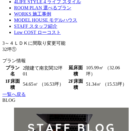
4LIFE STYLE
4 ライフ スタイル
ROOM PLAN
選べるプラン
WORKS
施工事例
MODEL HOUSE
モデルハウス
STAFF
スタッフ紹介
Low COST
ローコスト
3～４ＬＤＫに間取り変更可能
32坪①
プラン情報
プラン
延床面
105.99㎡ （32.06
2階建て南玄関32坪
名
01
積
坪）
1F床面
2F床面
54.65㎡ （16.53坪）
51.34㎡ （15.53坪）
積
積
一覧へ戻る
BLOG